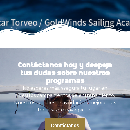
Contáctanos hoy y despeja
tus dudas sobre nuestros
programas
No esperes más, asegura tu lugar en
nuestros campamentos de entrenamiento.
Nuestros coaches te ayudarán a mejorar tus
técnicas de navegación.
Contáctanos