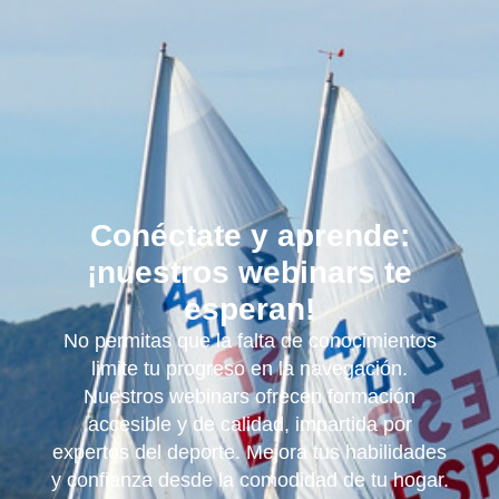
Conéctate y aprende:
¡nuestros webinars te
esperan!
No permitas que la falta de conocimientos
limite tu progreso en la navegación.
Nuestros webinars ofrecen formación
accesible y de calidad, impartida por
expertos del deporte. Mejora tus habilidades
y confianza desde la comodidad de tu hogar.