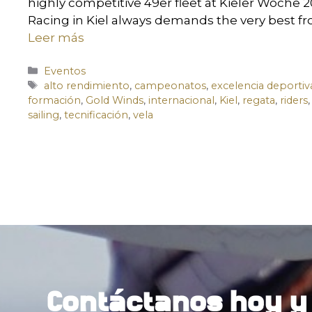
highly competitive 49er fleet at Kieler Woche 2
Racing in Kiel always demands the very best f
Leer más
Eventos
alto rendimiento
,
campeonatos
,
excelencia deportiv
formación
,
Gold Winds
,
internacional
,
Kiel
,
regata
,
riders
,
sailing
,
tecnificación
,
vela
Contáctanos hoy y