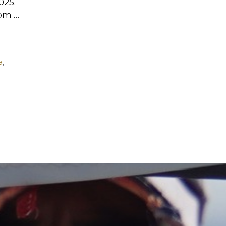
025.
rom …
a
,