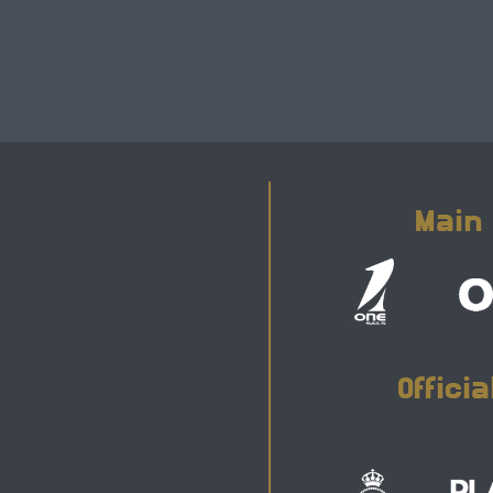
Main
Offici